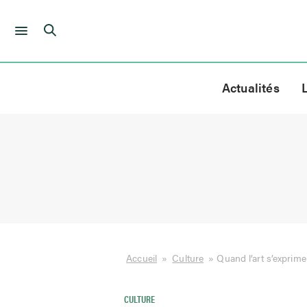
Skip
to
Actualités
content
Accueil
»
Culture
»
Quand l’art s’exprim
CULTURE