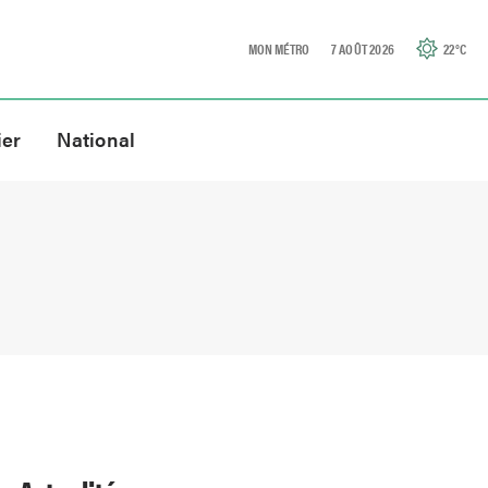
MON MÉTRO
7 AOÛT 2026
22
°C
ier
National