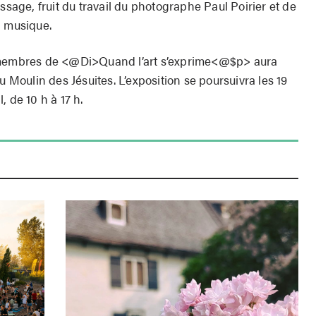
ssage, fruit du travail du photographe Paul Poirier et de
a musique.
s membres de <@Di>Quand l’art s’exprime<@$p> aura
, au Moulin des Jésuites. L’exposition se poursuivra les 19
l, de 10 h à 17 h.