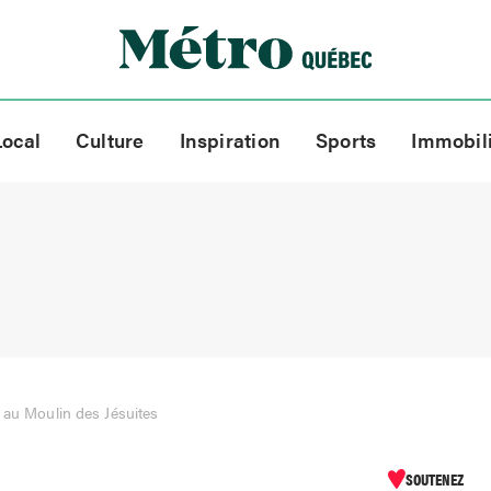
Local
Culture
Inspiration
Sports
Immobil
e au Moulin des Jésuites
SOUTENEZ