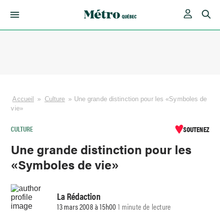
Skip
to
content
Accueil
»
Culture
»
Une grande distinction pour les «Symboles de
vie»
CULTURE
SOUTENEZ
Une grande distinction pour les
«Symboles de vie»
La Rédaction
13 mars 2008 à 15h00
1 minute de lecture