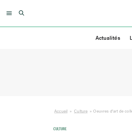
Skip
to
Actualités
content
Accueil
»
Culture
»
Oeuvres d’art de coll
CULTURE