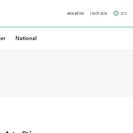
MON MÉTRO
7 AOÛT 2026
23
°C
ier
National