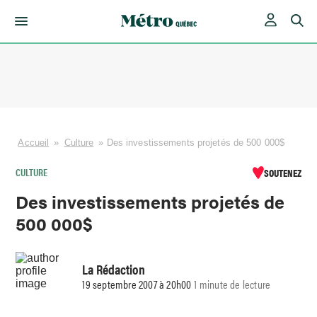
Skip
to
content
Accueil
»
Culture
»
Des investissements projetés de 500 000$
CULTURE
SOUTENEZ
Des investissements projetés de
500 000$
La Rédaction
19 septembre 2007 à 20h00
1 minute de lecture