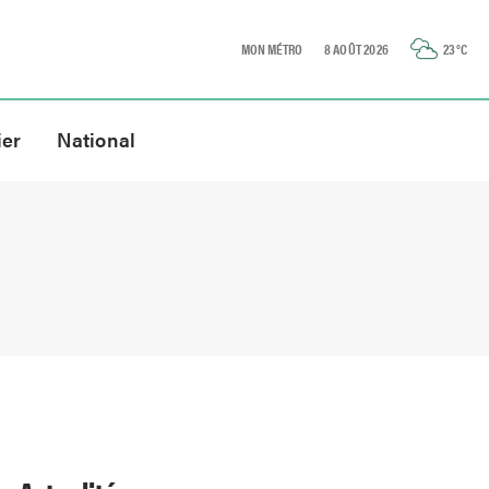
MON MÉTRO
8 AOÛT 2026
23
°C
ier
National