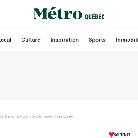
Local
Culture
Inspiration
Sports
Immobil
ne Bareil à «De concert avec l’histoire»
SOUTENEZ