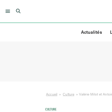
Skip
to
Actualités
content
Accueil
»
Culture
»
Valérie Milot et Antoi
CULTURE