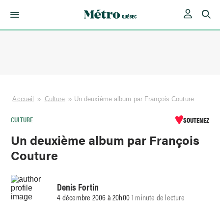
Skip
to
content
Accueil
»
Culture
»
Un deuxième album par François Couture
CULTURE
SOUTENEZ
Un deuxième album par François
Couture
Denis Fortin
4 décembre 2006 à 20h00
1 minute de lecture