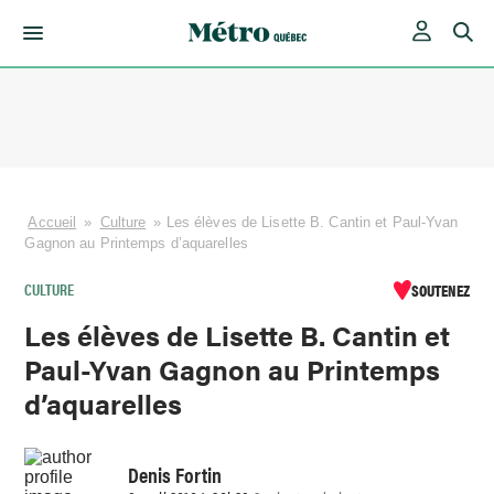
Skip
to
content
Accueil
»
Culture
»
Les élèves de Lisette B. Cantin et Paul-Yvan
Gagnon au Printemps d’aquarelles
CULTURE
SOUTENEZ
Les élèves de Lisette B. Cantin et
Paul-Yvan Gagnon au Printemps
d’aquarelles
Denis Fortin