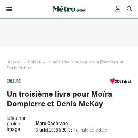
Skip
to
content
Accueil
»
Culture
»
Un troisième livre pour Moïra Dompierre et
Denis McKay
CULTURE
SOUTENEZ
Un troisième livre pour Moïra
Dompierre et Denis McKay
Marc Cochrane
3 juillet 2008 à 20h35
1 minute de lecture