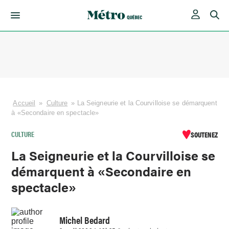
Skip
to
content
Accueil
»
Culture
»
La Seigneurie et la Courvilloise se démarquent
à «Secondaire en spectacle»
CULTURE
SOUTENEZ
La Seigneurie et la Courvilloise se
démarquent à «Secondaire en
spectacle»
Michel Bedard