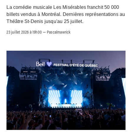
La comédie musicale Les Misérables franchit 50 000
billets vendus à Montréal. Dernières représentations au
Théâtre St-Denis jusqu'au 25 juillet.
23 juillet 2026 à 19h00
Pascalmawrick
–