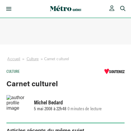
Skip
to
content
Accueil
»
Culture
»
Carnet culturel
CULTURE
SOUTENEZ
Carnet culturel
Michel Bedard
5 mai 2008 à 22h48
0 minutes de lecture
Articles récents du même sujet