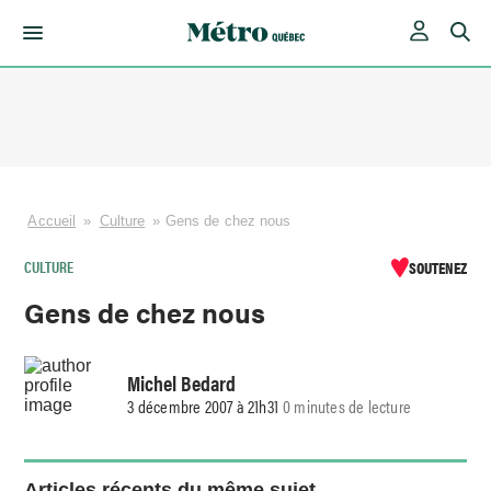
Skip
to
content
Accueil
»
Culture
»
Gens de chez nous
CULTURE
SOUTENEZ
Gens de chez nous
Michel Bedard
3 décembre 2007 à 21h31
0 minutes de lecture
Articles récents du même sujet