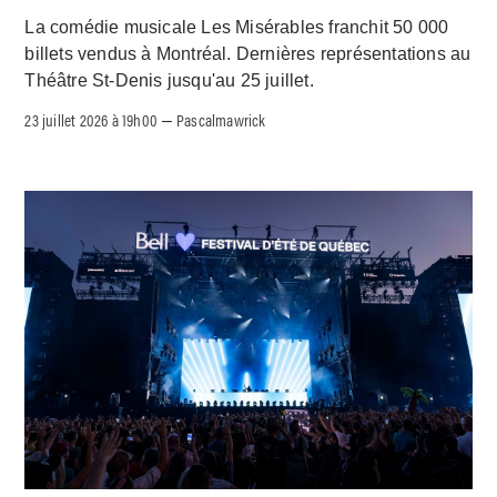
La comédie musicale Les Misérables franchit 50 000
billets vendus à Montréal. Dernières représentations au
Théâtre St-Denis jusqu'au 25 juillet.
23 juillet 2026 à 19h00
Pascalmawrick
–