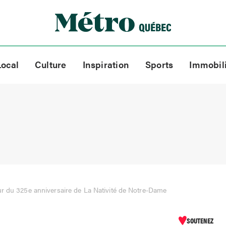
Local
Culture
Inspiration
Sports
Immobil
r du 325e anniversaire de La Nativité de Notre-Dame
SOUTENEZ