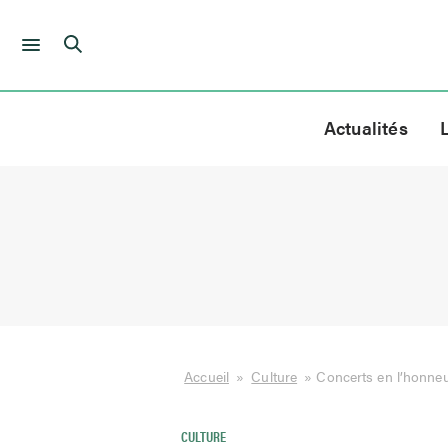
Skip
to
Actualités
content
Accueil
»
Culture
»
Concerts en l’honneu
CULTURE