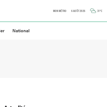
MON MÉTRO
6 AOÛT 2026
31
°C
ier
National