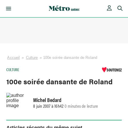
Skip
to
content
Accueil
»
Culture
»
100e soirée dansante de Roland
CULTURE
SOUTENEZ
100e soirée dansante de Roland
Michel Bedard
8 juin 2007 à 16h42
0 minutes de lecture
Articles récents du même sujet