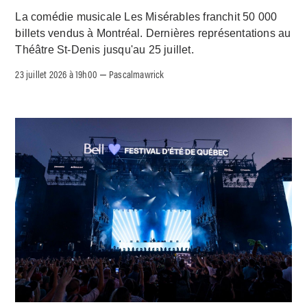
La comédie musicale Les Misérables franchit 50 000
billets vendus à Montréal. Dernières représentations au
Théâtre St-Denis jusqu'au 25 juillet.
23 juillet 2026 à 19h00
Pascalmawrick
–