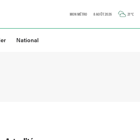
MON MÉTRO
8 AOÛT 2026
21
°C
ier
National