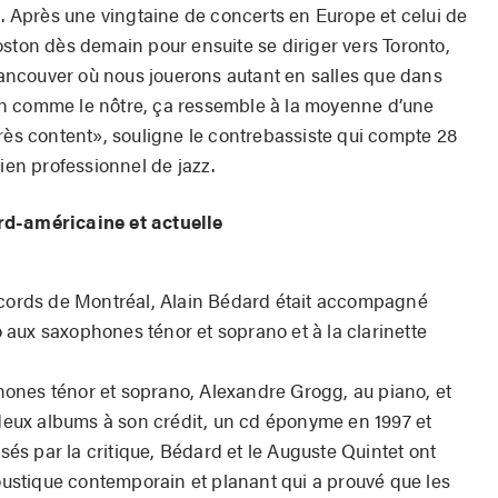
l. Après une vingtaine de concerts en Europe et celui de
oston dès demain pour ensuite se diriger vers Toronto,
ncouver où nous jouerons autant en salles que dans
n comme le nôtre, ça ressemble à la moyenne d’une
rès content», souligne le contrebassiste qui compte 28
n professionnel de jazz.
rd-américaine et actuelle
Records de Montréal, Alain Bédard était accompagné
aux saxophones ténor et soprano et à la clarinette
ones ténor et soprano, Alexandre Grogg, au piano, et
 deux albums à son crédit, un cd éponyme en 1997 et
s par la critique, Bédard et le Auguste Quintet ont
stique contemporain et planant qui a prouvé que les