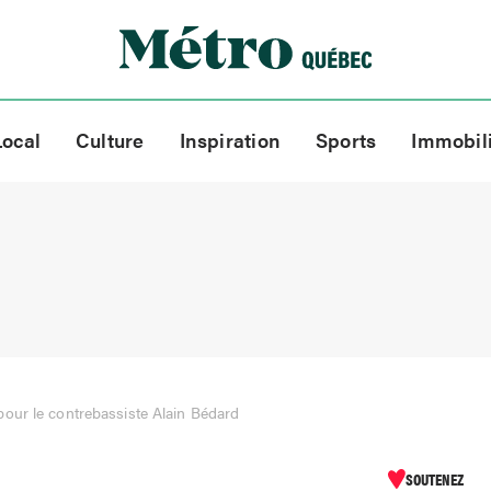
Local
Culture
Inspiration
Sports
Immobil
our le contrebassiste Alain Bédard
SOUTENEZ