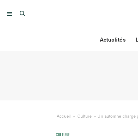
Skip
to
Actualités
content
Accueil
»
Culture
»
Un automne chargé p
CULTURE