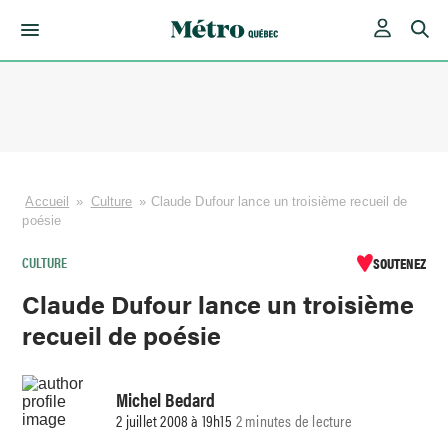
Skip
to
content
Accueil
»
Culture
»
Claude Dufour lance un troisième recueil de
poésie
CULTURE
SOUTENEZ
Claude Dufour lance un troisième
recueil de poésie
Michel Bedard
2 juillet 2008 à 19h15
2 minutes de lecture