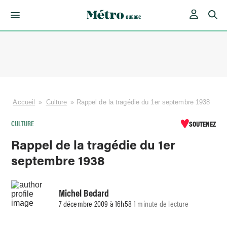
Skip
to
content
Accueil
»
Culture
»
Rappel de la tragédie du 1er septembre 1938
CULTURE
SOUTENEZ
Rappel de la tragédie du 1er
septembre 1938
Michel Bedard
7 décembre 2009 à 16h58
1 minute de lecture