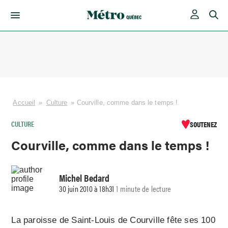
Skip
to
content
Accueil
»
Culture
»
Courville, comme dans le temps !
CULTURE
SOUTENEZ
Courville, comme dans le temps !
Michel Bedard
30 juin 2010 à 18h31
1 minute de lecture
La paroisse de Saint-Louis de Courville fête ses 100