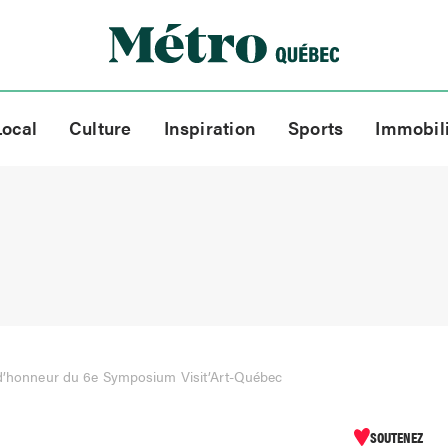
Local
Culture
Inspiration
Sports
Immobil
 d’honneur du 6e Symposium Visit’Art-Québec
SOUTENEZ