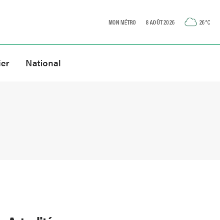
MON MÉTRO
8 AOÛT 2026
26
°C
ier
National