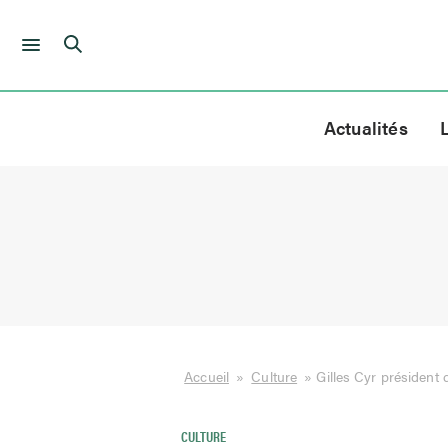
Skip
to
Actualités
content
Accueil
»
Culture
»
Gilles Cyr président
CULTURE