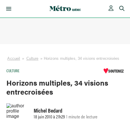
Skip
to
content
Accueil
»
Culture
»
Horizons multiples, 34 visions entrecroisées
CULTURE
SOUTENEZ
Horizons multiples, 34 visions
entrecroisées
Michel Bedard
18 juin 2010 à 21h29
1 minute de lecture