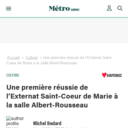
Skip
to
content
Accueil
»
Culture
»
Une première réussie de l’Externat Saint-
Coeur de Marie à la salle Albert-Rousseau
CULTURE
SOUTENEZ
Une première réussie de
l’Externat Saint-Coeur de Marie à
la salle Albert-Rousseau
Michel Bedard