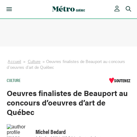
Skip
to
content
Accueil
»
Culture
»
Oeuvres finalistes de Beauport au concours
d’oeuvres d’art de Québec
CULTURE
SOUTENEZ
Oeuvres finalistes de Beauport au
concours d’oeuvres d’art de
Québec
Michel Bedard