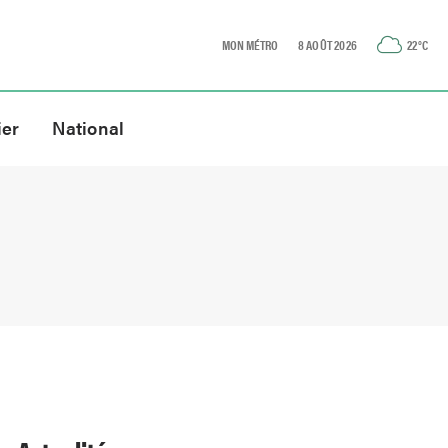
MON MÉTRO
8 AOÛT 2026
22
°C
ier
National