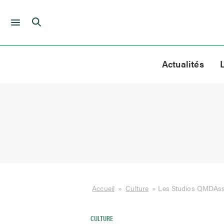
Skip
to
Actualités
content
Accueil
»
Culture
»
Les Studios QMDAss
CULTURE