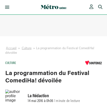
Skip
to
content
Accueil
»
Culture
»
La programmation du Festival ComediHa!
dévoilée
CULTURE
SOUTENEZ
La programmation du Festival
ComediHa! dévoilée
La Rédaction
14 mai 2016 à 0h06
1 minute de lecture