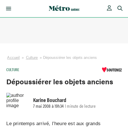
Skip
to
content
Accueil
»
Culture
»
Dépoussiérer les objets anciens
CULTURE
SOUTENEZ
Dépoussiérer les objets anciens
Karine Bouchard
7 mai 2008 à 19h34
1 minute de lecture
Le printemps arrivé, l’heure est aux grands