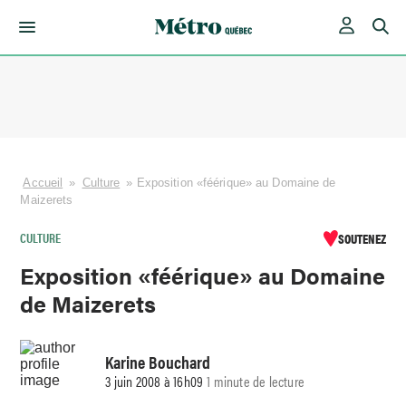
Skip
to
content
Accueil
»
Culture
»
Exposition «féérique» au Domaine de
Maizerets
CULTURE
SOUTENEZ
Exposition «féérique» au Domaine
de Maizerets
Karine Bouchard
3 juin 2008 à 16h09
1 minute de lecture