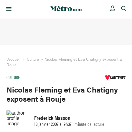
Skip
to
content
Accueil
»
Culture
»
Nicolas Fleming et Eva Chatigny exposent à
Rouje
CULTURE
SOUTENEZ
Nicolas Fleming et Eva Chatigny
exposent à Rouje
Frederick Masson
18 janvier 2007 à 19h37
1 minute de lecture