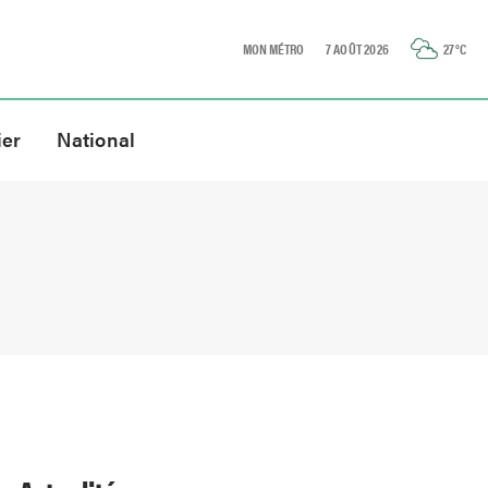
MON MÉTRO
7 AOÛT 2026
27
°C
ier
National