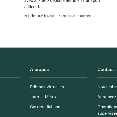
avec 277 500 déplacements en transport
collectif.
–
21 juillet 2026 à 12h44
Agent IA Métro Québec
À propos
Contact
Éditions virtuelles
Nous join
Journal Métro
Annoncez 
Corriere Italiano
Opérations
supervisé