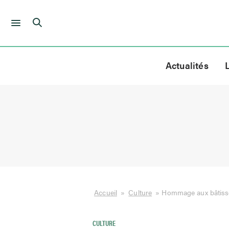
Skip
to
Actualités
content
Accueil
»
Culture
»
Hommage aux bâtisse
CULTURE