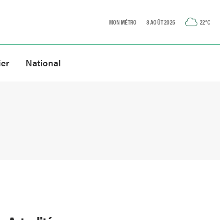
MON MÉTRO
8 AOÛT 2026
22
°C
ier
National