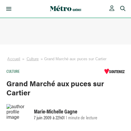
Skip
to
content
Accueil
»
Culture
»
Grand Marché aux puces sur Cartier
CULTURE
SOUTENEZ
Grand Marché aux puces sur
Cartier
Marie-Michelle Gagne
7 juin 2009 à 22h01
1 minute de lecture