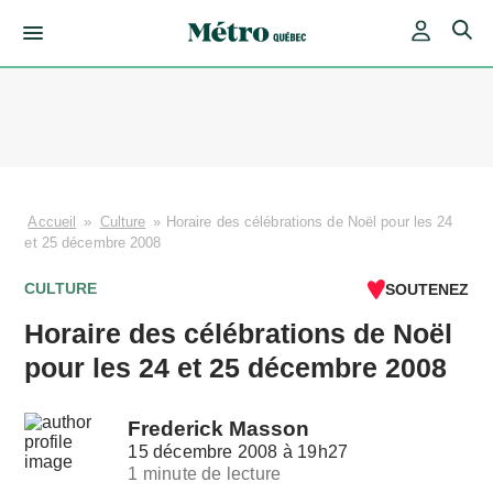
Skip
to
content
Accueil
»
Culture
»
Horaire des célébrations de Noël pour les 24
et 25 décembre 2008
CULTURE
SOUTENEZ
Horaire des célébrations de Noël
pour les 24 et 25 décembre 2008
Frederick Masson
15 décembre 2008 à 19h27
1 minute de lecture