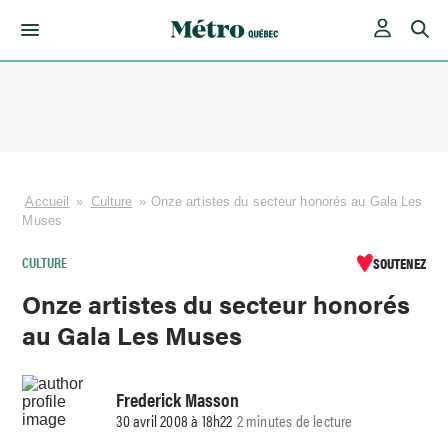
Skip
to
content
Accueil
»
Culture
»
Onze artistes du secteur honorés au Gala Les
Muses
CULTURE
SOUTENEZ
Onze artistes du secteur honorés
au Gala Les Muses
Frederick Masson
30 avril 2008 à 18h22
2 minutes de lecture