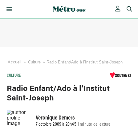
Skip
to
content
Accueil
»
Culture
»
Radio Enfant/Ado à l’Institut Saint-Joseph
CULTURE
SOUTENEZ
Radio Enfant/Ado à l’Institut
Saint-Joseph
Veronique Demers
7 octobre 2009 à 20h45
1 minute de lecture