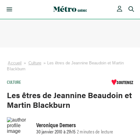
Skip
to
content
Accueil
»
Culture
»
Les êtres de Jeannine Beaudoin et Martin
Blackburn
CULTURE
SOUTENEZ
Les êtres de Jeannine Beaudoin et
Martin Blackburn
Veronique Demers
30 janvier 2010 à 21h15
2 minutes de lecture