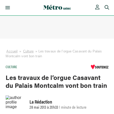
Skip
to
content
Accueil
»
Culture
»
Les travaux de l’orgue Casavant du Palais
Montcalm vont bon train
CULTURE
SOUTENEZ
Les travaux de l’orgue Casavant
du Palais Montcalm vont bon train
La Rédaction
28 mai 2013 à 20h33
1 minute de lecture