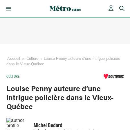
Skip
to
content
Accueil
»
Culture
»
Louise Penny auteure d’une intrigue policière
dans le Vieux-Québec
CULTURE
SOUTENEZ
Louise Penny auteure d’une
intrigue policière dans le Vieux-
Québec
Michel Bedard