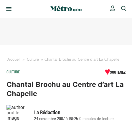
Skip
to
content
Accueil
»
Culture
»
Chantal Brochu au Centre d’art La Chapelle
CULTURE
SOUTENEZ
Chantal Brochu au Centre d’art La
Chapelle
La Rédaction
24 novembre 2007 à 16h25
0 minutes de lecture