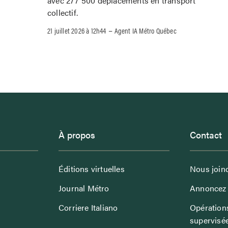
avec 277 500 déplacements en transport
collectif.
–
21 juillet 2026 à 12h44
Agent IA Métro Québec
À propos
Contact
Éditions virtuelles
Nous join
Journal Métro
Annoncez 
Corriere Italiano
Opérations
supervisé