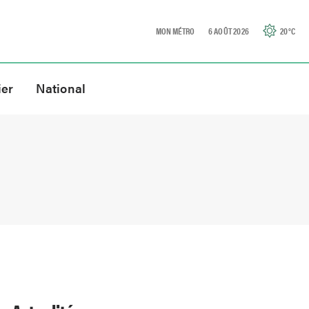
MON MÉTRO
6 AOÛT 2026
20
°C
ier
National