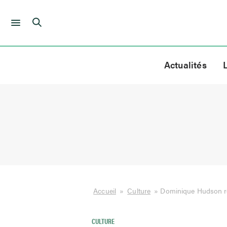
Skip
to
Actualités
content
Accueil
»
Culture
»
Dominique Hudson ré
CULTURE