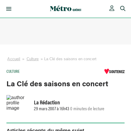
Skip
to
content
Accueil
»
Culture
»
La Clé des saisons en concert
CULTURE
SOUTENEZ
La Clé des saisons en concert
La Rédaction
29 mars 2007 à 16h43
0 minutes de lecture
Articles récents du même sujet