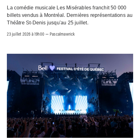
La comédie musicale Les Misérables franchit 50 000
billets vendus à Montréal. Dernières représentations au
Théâtre St-Denis jusqu'au 25 juillet.
23 juillet 2026 à 19h00
Pascalmawrick
–