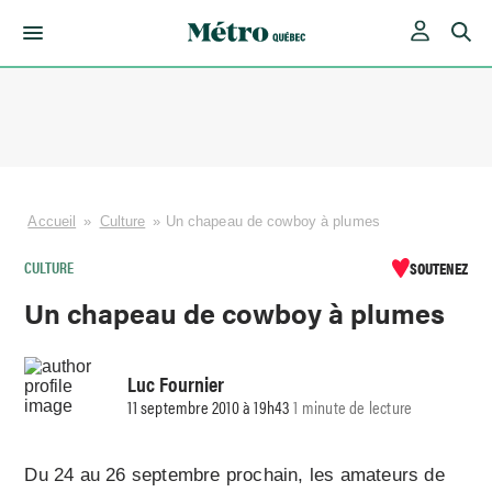
Skip
to
content
Accueil
»
Culture
»
Un chapeau de cowboy à plumes
CULTURE
SOUTENEZ
Un chapeau de cowboy à plumes
Luc Fournier
11 septembre 2010 à 19h43
1 minute de lecture
Du 24 au 26 septembre prochain, les amateurs de