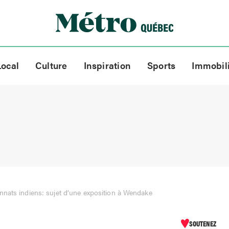
Local
Culture
Inspiration
Sports
Immobil
nats indiens: sujet d’une exposition à Wendake
SOUTENEZ