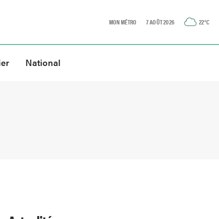
MON MÉTRO
7 AOÛT 2026
22
°C
ier
National