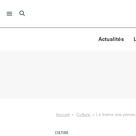
Skip
to
Actualités
content
Accueil
»
Culture
»
Le thème des pension
CULTURE