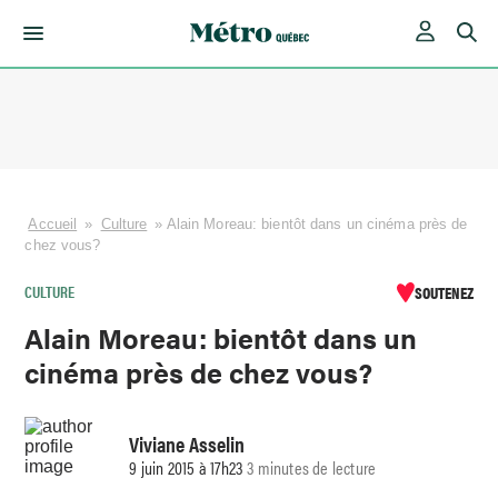
Skip
to
content
Accueil
»
Culture
»
Alain Moreau: bientôt dans un cinéma près de
chez vous?
CULTURE
SOUTENEZ
Alain Moreau: bientôt dans un
cinéma près de chez vous?
Viviane Asselin
9 juin 2015 à 17h23
3 minutes de lecture