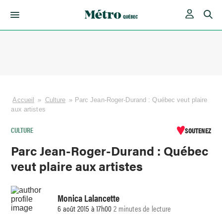
Skip
to
content
Accueil
»
Culture
»
Parc Jean-Roger-Durand : Québec veut plaire
aux artistes
CULTURE
SOUTENEZ
Parc Jean-Roger-Durand : Québec
veut plaire aux artistes
Monica Lalancette
6 août 2015 à 17h00
2 minutes de lecture