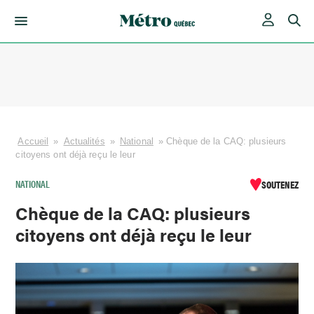
Skip
to
content
Accueil
»
Actualités
»
National
»
Chèque de la CAQ: plusieurs
citoyens ont déjà reçu le leur
NATIONAL
SOUTENEZ
Chèque de la CAQ: plusieurs
citoyens ont déjà reçu le leur