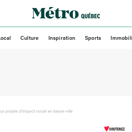
Local
Culture
Inspiration
Sports
Immobil
x projets d’impact social en basse-ville
SOUTENEZ