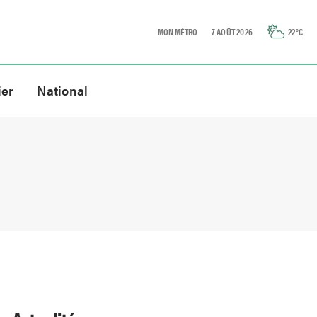
MON MÉTRO
7 AOÛT 2026
22
°C
ier
National