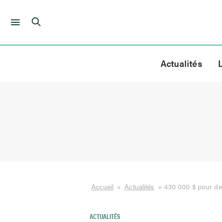
Skip
to
Actualités
content
Accueil
»
Actualités
»
430 000 $ pour deu
ACTUALITÉS