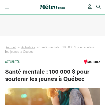
Skip
to
content
Accueil
»
Actualités
»
Santé mentale : 100 000 $ pour soutenir
les jeunes à Québec
ACTUALITÉS
SOUTENEZ
Santé mentale : 100 000 $ pour
soutenir les jeunes à Québec