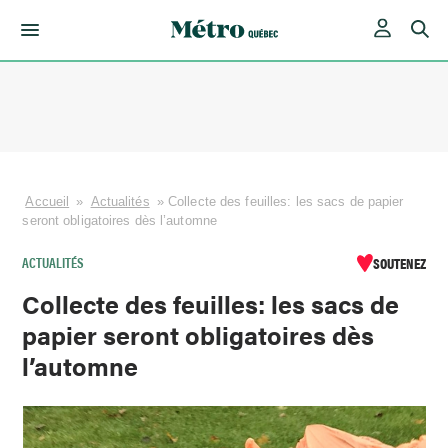
Skip
to
content
Accueil
»
Actualités
»
Collecte des feuilles: les sacs de papier
seront obligatoires dès l’automne
ACTUALITÉS
SOUTENEZ
Collecte des feuilles: les sacs de
papier seront obligatoires dès
l’automne