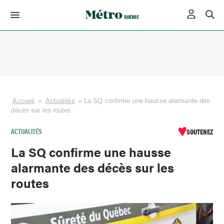
Skip
to
content
Accueil
»
Actualités
»
La SQ confirme une hausse alarmante des
décès sur les routes
ACTUALITÉS
SOUTENEZ
La SQ confirme une hausse
alarmante des décès sur les
routes