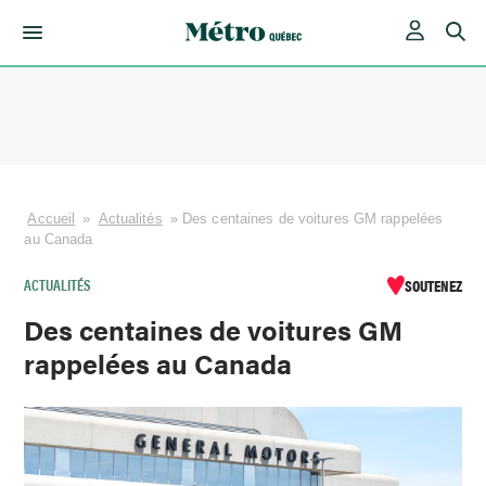
Skip
to
content
Accueil
»
Actualités
»
Des centaines de voitures GM rappelées
au Canada
ACTUALITÉS
SOUTENEZ
Des centaines de voitures GM
rappelées au Canada