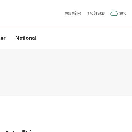
MON MÉTRO
8 AOÛT 2026
30
°C
ier
National