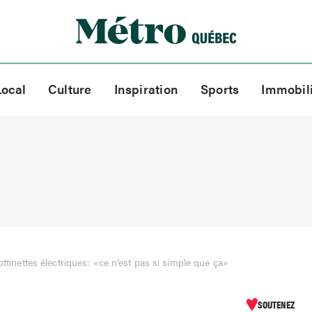
Local
Culture
Inspiration
Sports
Immobil
ottinettes électriques: «ce n’est pas si simple que ça»
SOUTENEZ