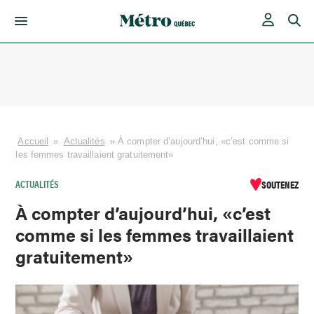
Skip
to
content
Accueil
»
Actualités
»
À compter d’aujourd’hui, «c’est comme si
les femmes travaillaient gratuitement»
ACTUALITÉS
SOUTENEZ
À compter d’aujourd’hui, «c’est
comme si les femmes travaillaient
gratuitement»